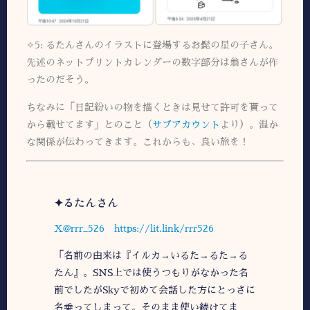
✧5: るたんさんのイラストに登場するお髭の星の子さん。
先述のネットプリントカレンダーの数字部分は翁さんが作
ったのだそう。
ちなみに「日記紛いの物を描くときは見せて許可を貰って
から載せてます」とのこと（
サブアカウント
より）。温か
な関係が伝わってきます。これからも、良い旅を！
✦
るたんさん
X@rrr_526
https://lit.link/rrr526
「名前の由来は『イルカ→いるた→るた→る
たん』。SNS上では使うつもりがなかった名
前でしたがSkyで初めて会話した方にとっさに
名乗ってしまって。そのまま使い続けてま