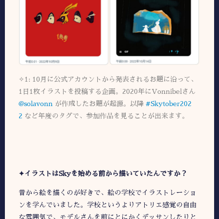
✧1: 10月に公式アカウントから発表されるお題に沿って、
1日1枚イラストを投稿する企画。2020年にVonnibelさん
@solavonn
が作成したお題が起源。以降
#Skytober202
2
など年度のタグで、参加作品を見ることが出来ます。
✦イラストはSkyを始める前から描いていたんですか？
昔から絵を描くのが好きで、絵の学校でイラストレーショ
ンを学んでいました。学校というよりアトリエ感覚の自由
な雰囲気で、モデルさんを前にとにかくデッサンしたりと