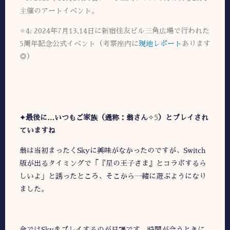
主催のアートイベント。
✧4: 2024年7月13,14日に新宿住友ビル三角広場で行われた
5周年記念公式イベント（考察座内に
現地レポート
あります
◎）
✦最後に…いつもご家族（通称：翁さん
✧5
）とプレイされ
ていますね
翁は当初まったくSkyに興味がなかったのですが、Switch
版が出るタイミングで「『星の王子さま』とコラボするら
しいよ」と誘ったところ、そこから一緒に遊ぶようになり
ました。
今ではSkyをプレイするのが日課です。時間が合うときに