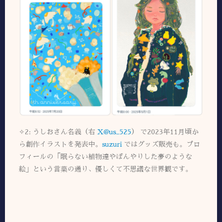
✧2: うしおさん名義（右
X@us_525
） で2023年11月頃か
ら創作イラストを発表中。
suzuri
ではグッズ販売も。プロ
フィールの「眠らない植物達やぼんやりした夢のような
絵」という言葉の通り、優しくて不思議な世界観です。