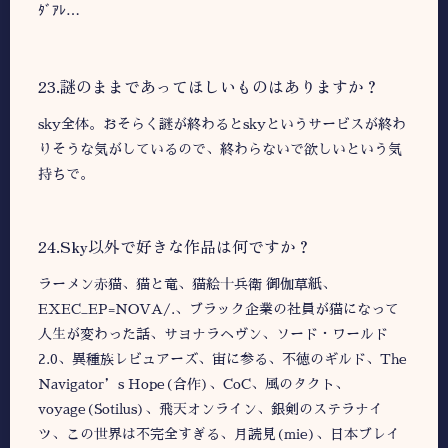
ﾀﾞｱﾚ…
23.謎のままであってほしいものはありますか？
sky全体。おそらく謎が終わるとskyというサービスが終わ
りそうな気がしているので、終わらないで欲しいという気
持ちで。
24.Sky以外で好きな作品は何ですか？
ラーメン赤猫、猫と竜、猫絵十兵衛 御伽草紙、
EXEC_EP=NOVA/.、ブラック企業の社員が猫になって
人生が変わった話、サヨナラヘヴン、ソード・ワールド
2.0、異種族レビュアーズ、宙に参る、不徳のギルド、The
Navigator’s Hope(合作)、CoC、風のタクト、
voyage(Sotilus)、飛天オンライン、銀剣のステラナイ
ツ、この世界は不完全すぎる、月読見(mie)、日本ブレイ