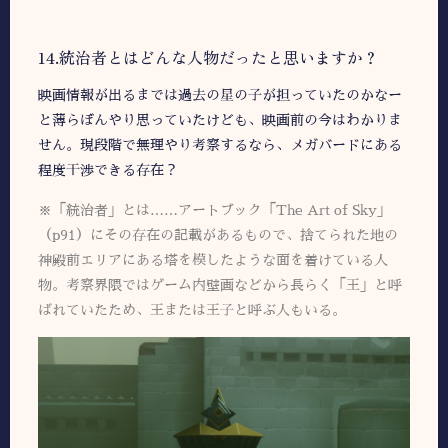
14.統治者とはどんな人物だったと思いますか？
映画情報が出るまでは過去の星の子が担っていたのかなー
と薄らぼんやり思っていたけども、映画前の今はわかりま
せん。現段階で無理やり考察するなら、メガバードにある
程度干渉できる存在？
※「統治者」とは……アートブック「The Art of Sky」
（p91）にその存在の記載があるもので、捨てられた地の
神殿前エリアにある塔を模したような面を着けている人
物。考察界隈ではゲーム内壁画などから長らく「王」と呼
ばれていたため、王または王子と呼ぶ人もいる。