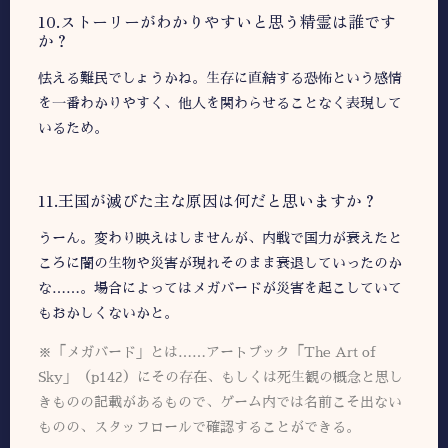
10.ストーリーがわかりやすいと思う精霊は誰です
か？
怯える難民でしょうかね。生存に直結する恐怖という感情
を一番わかりやすく、他人を関わらせることなく表現して
いるため。
11.王国が滅びた主な原因は何だと思いますか？
うーん。変わり映えはしませんが、内戦で国力が衰えたと
ころに闇の生物や災害が現れそのまま衰退していったのか
な……。場合によってはメガバードが災害を起こしていて
もおかしくないかと。
※「メガバード」とは……アートブック「The Art of
Sky」（p142）にその存在、もしくは死生観の概念と思し
きものの記載があるもので、ゲーム内では名前こそ出ない
ものの、スタッフロールで確認することができる。