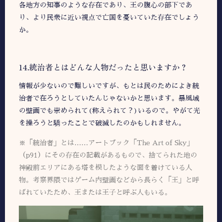
各地方の知事のような存在であり、王の腹心の部下であ
り、より民衆に近い視点で亡国を憂いていた存在でしょう
か。
14.統治者とはどんな人物だったと思いますか？
情報が少ないので難しいですが、もとは民のためによき統
治者で在ろうとしていたんじゃないかと思います。暴風域
の壁画でも崇められて(称えられて？)いるので。やがて光
を操ろうと驕ったことで破滅したのかもしれません。
※「統治者」とは……アートブック「The Art of Sky」
（p91）にその存在の記載があるもので、捨てられた地の
神殿前エリアにある塔を模したような面を着けている人
物。考察界隈ではゲーム内壁画などから長らく「王」と呼
ばれていたため、王または王子と呼ぶ人もいる。