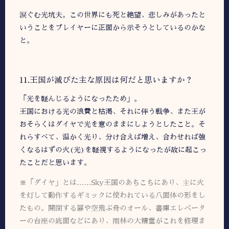
涙ぐむ光坑夫。この世界にも死と絶望、悲しみがあったと
いうことをプレイヤーに正面から示そうとしているのかな
と。
11.王国が滅びた主な原因は何だと思いますか？
「光を軽んじるようになったため」。
王国における光の浪費と枯渇、それに伴う戦争、また王が
おそらくはダイヤで光を意のままにしようとしたこと。そ
れらすべて、温かく光り、分け合えば増え、合わせれば強
くなるはずの火(光)を軽視するようになったが故に起こっ
たことだと思います。
※「ダイヤ」とは……Sky王国のあちこちにあり、主に火
を灯して動作するギミックに使われている八面体の形をし
たもの。開閉する扉や空飛ぶ舟のオール、書庫エレベータ
ーの台座の底面などにあり、雨林の大精霊がこれを修理ま