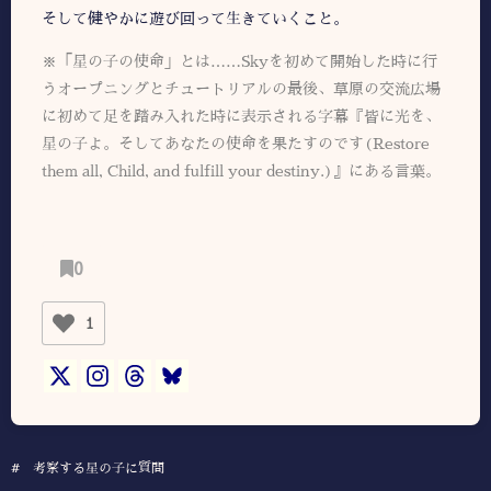
そして健やかに遊び回って生きていくこと。
※「星の子の使命」とは……Skyを初めて開始した時に行
うオープニングとチュートリアルの最後、草原の交流広場
に初めて足を踏み入れた時に表示される字幕『皆に光を、
星の子よ。そしてあなたの使命を果たすのです(Restore
them all, Child, and fulfill your destiny.)』にある言葉。
0
1
#
考察する星の子に質問