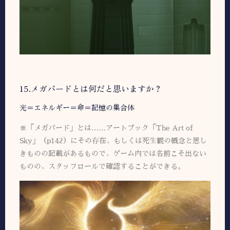
15.メガバードとは何だと思いますか？
光＝エネルギー＝命＝記憶の集合体
※「メガバード」とは……アートブック「The Art of
Sky」（p142）にその存在、もしくは死生観の概念と思し
きものの記載があるもので、ゲーム内では名前こそ出ない
ものの、スタッフロールで確認することができる。