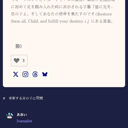
に初めて足を踏み入れた時に表示される字幕『皆に光を、
星の子よ。そしてあなたの使命を果たすのです(Restore
them all, Child, and fulfill your destiny.)』にある言葉。
0
3
#
考察する星の子に質問
あおい
Journalist