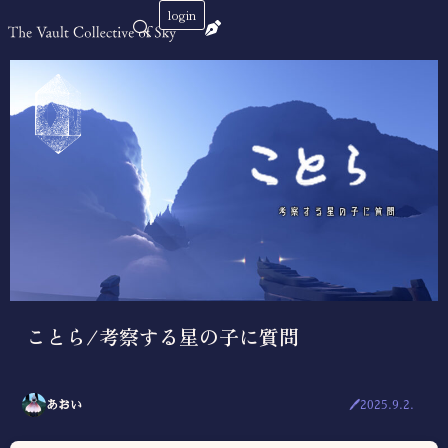
login
ことら/考察する星の子に質問
あおい
🖊2025.9.2.