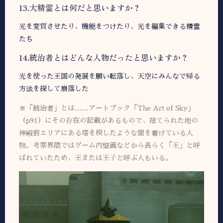
13.大精霊とは何だと思いますか？
光を変質させたり、機能をつけたり、光を編集できる精霊
たち
14.統治者とはどんな人物だったと思いますか？
光を使った王国の発展を願い転落し、天空にみんなで帰る
方法を探して崩落した
※「統治者」とは……アートブック「The Art of Sky」
（p91）にその存在の記載があるもので、捨てられた地の
神殿前エリアにある塔を模したような面を着けている人
物。考察界隈ではゲーム内壁画などから長らく「王」と呼
ばれていたため、王または王子と呼ぶ人もいる。