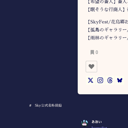
【希望の番人】番人
【眠そうな行商人】
【SkyFest/花
【孤島のギャラリー
【雨林のギャラリー
0
#
Sky公式名称目録
あおい