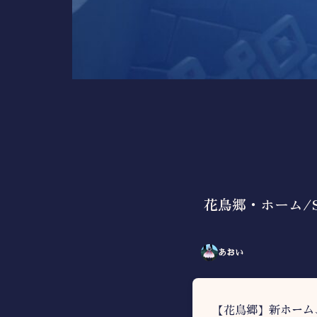
花鳥郷・ホーム/
あおい
【花鳥郷】新ホーム、A