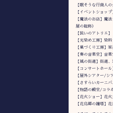
【眠そうな行商人の
【イベントショップ
【魔法のお店】魔法
屋の総称）
【装いのアトリエ】
【光染め工房】染料
【巣づくり工房】家
【奏の音楽堂】音楽
【風の街道】街道、
【コンサートホール
【屋外シアター/シ
【さすらいカーニバ
【物語の殿堂/コラ
【花火ショー】花火
【花鳥郷の鐘塔】花