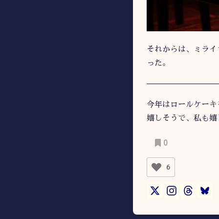
それからは、ミライ
った。
—————————
今年はロールケーキ
嬉しそうで、私も嬉
0
6