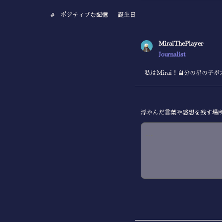
#
ポジティブな記憶
誕生日
MiraiThePlayer
Journalist
私はMirai！自分の星の子
浮かんだ言葉や感想を残す場