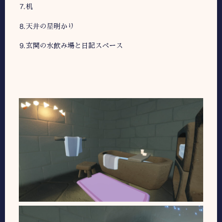
⒎机
⒏天井の星明かり
⒐玄関の水飲み場と日記スペース