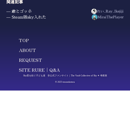
関連記事
爺とゴッホ
れい_Ray_Ikejiji
Steam版sky入れた
MiraiThePlayer
TOP
ABOUT
REQUEST
SITE RURE｜Q&A
Sky星を紡ぐ子ども達 非公式ファンサイト｜The Vault Collective of Sky ✦ 考察座
© 2025 toranokotora