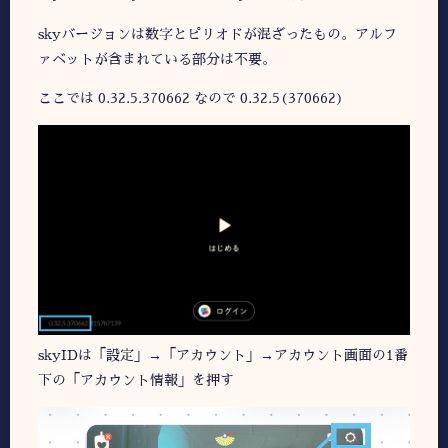
skyバージョンは数字とピリオドが混ざったもの。アルフ
ァベットが含まれている部分は不要。
ここでは 0.32.5.370662 なので 0.32.5(370662)
skyIDは「設定」→「アカウント」→アカウント画面の1番
下の「アカウント情報」を押す