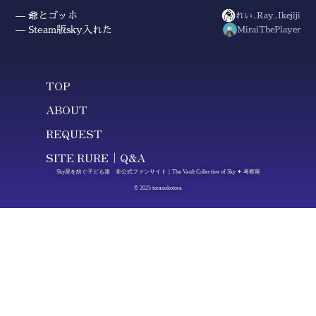
爺とゴッホ
れい_Ray_Ikejiji
Steam版sky入れた
MiraiThePlayer
TOP
ABOUT
REQUEST
SITE RURE｜Q&A
Sky星を紡ぐ子ども達 非公式ファンサイト｜The Vault Collective of Sky ✦ 考察座
© 2025 toranokotora