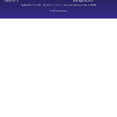
Sky星を紡ぐ子ども達 非公式ファンサイト｜The Vault Collective of Sky ✦ 考察座
© 2025 toranokotora