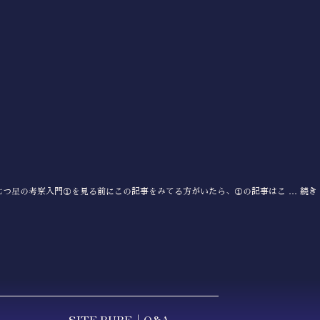
つ星の考察入門①を見る前にこの記事をみてる方がいたら、①の記事はこ …
続き
SITE RURE｜Q&A