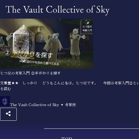
七つ星の考察入門 ②手がかりを探す
文章量★★ しっかり どうもこんにちは。七つ星です。 今回は考察入門②とい
を読む
The Vault Collective of Sky ✦ 考察座
TOP