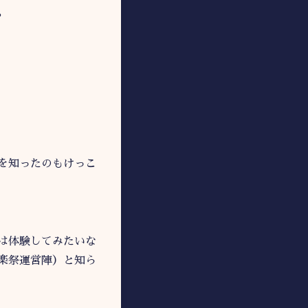
？
を知ったのもけっこ
は体験してみたいな
楽祭運営陣）と知ら