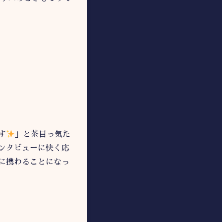
す
」と茶目っ気た
ンタビューに快く応
に携わることになっ