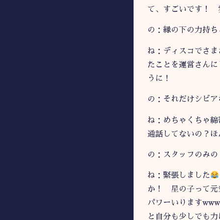
て、すごいです！ 
の：縁の下の力持ち
ね：ディスコでさま
たことを運営さんに
うに！
の：それだけシビア
ね：めちゃくちゃ綿
通話してないの？ほ
の：スタッフのみの
ね：緊張しました
か！ 星の子って元
パワーいりますww
と自分も少しでも力