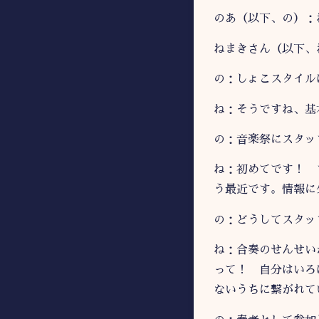
のあ（以下、の）：
ねまきさん（以下、
の：しょこスタイル
ね：そうですね、基
の：音楽祭にスタッ
ね：初めてです！ 
う最近です。情報に
の：どうしてスタッ
ね：合奏のせんせい
って！ 自分はいろ
ないうちに繋がれて