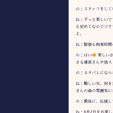
の：スタッフをして
ね：ずっと楽しいで
も初めてなのでワク
よ。
ね：緊張も拘束時間
の：はい
楽しいが
さる運営さんや他ス
の：ネタバレになら
ね：難しい笑。何を
さんの曲の雰囲気に
の：最後に、応援し
ね：8月2日をお楽