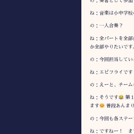
の：奏者として参加
ね：音楽は小中学校
の：一人合奏？
ね：全パートを全部
か全部やりたいです
の：今回担当してい
ね：エビフライです
の：えーと、チーム
ね：そうです
第１
ます
普段あんまり
の：今回も各ステー
ね：ですねー！ ま