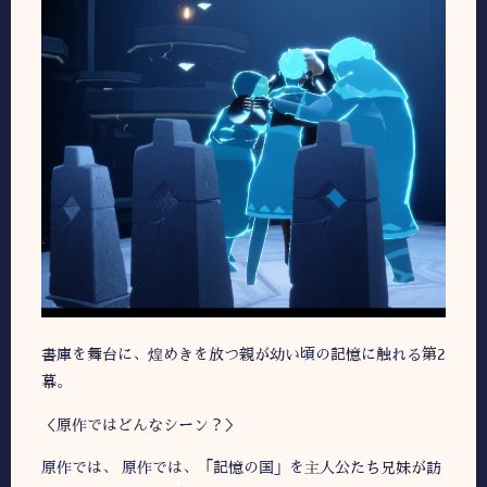
書庫を舞台に、煌めきを放つ親が幼い頃の記憶に触れる第2
幕。
＜原作ではどんなシーン？＞
原作では、 原作では、「記憶の国」を主人公たち兄妹が訪