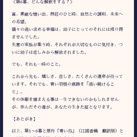
＜第6幕、どんな解釈をする？＞
富、素敵な憶い出、熱狂のひと時、自然との調和、未来へ
の希望。
個々の追い求める幸福は、幼子にとってのそれには成り得
ませんでした。
失意の家族が集う時、それぞれが大切なものに気付き、つ
いに幼子は悲しみから解放されました。
でも、それも一時のこと。
これから先も、嬉しさ、悲しさ、たくさんの運命が待って
います。それでも、青い羽根の痕跡を「追い続けるこ
と」。
その体躯を捕まえる事は一生できないのかもしれません
が、歩んだその道が、あなたの生きた証となります。
【あとがき】
以上、第1〜6幕と原作『青い鳥』（江國香織 翻訳版）と