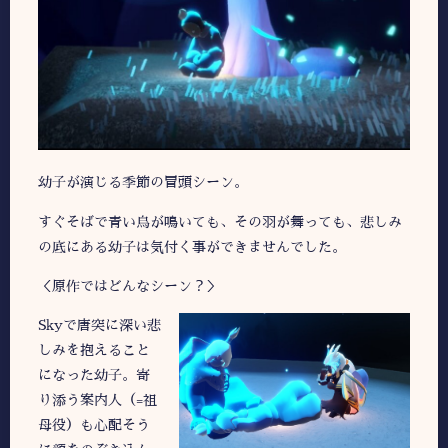
幼子が演じる季節の冒頭シーン。
すぐそばで青い鳥が鳴いても、その羽が舞っても、悲しみ
の底にある幼子は気付く事ができませんでした。
＜原作ではどんなシーン？＞
Skyで唐突に深い悲
しみを抱えること
になった幼子。寄
り添う案内人（=祖
母役）も心配そう