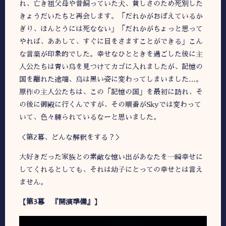
れ、亡き祖父母や昔飼っていた犬、貧しさのため死別した
きょうだいたちと再会します。「だれかがおぼえているか
ぎり、ほんとうには死なない」「だれかがちょっと思って
やれば、ああして、すぐに目をさますことができる」こん
な言葉が印象的でした。
幸せなひとときを過ごした後に主
人公たちは青い鳥を見つけてカゴに入れましたが、記憶の
国を離れた途端、鳥は黒い姿に変わってしまいました…。
原作の主人公たちは、この「記憶の国」を最初に訪れ、そ
の後に御殿に行くんですが、その順番がSkyでは変わって
いて、色々練られているなーと思いました。
＜第2幕、どんな解釈をする？＞
大好きだった家族との素敵な憶い出があなたを一瞬幸せに
してくれるとしても、それは幼子にとっての幸せとは言え
ません。
【第3幕 『開演準備』】