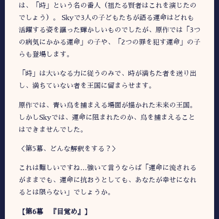
は、「時」という名の番人（祖たる賢者はこれを演じたの
でしょう）。 Skyで3人の子どもたちが語る運命はどれも
活躍する姿を謳った輝かしいものでしたが、原作では「3つ
の病気にかかる運命」の子や、「2つの罪を犯す運命」の子
らも登場します。
「時」は大いなる力に従うのみで、時が満ちた者を送り出
し、満ちていない者を王国に留まらせます。
原作では、青い鳥を捕まえる場面が描かれた未来の王国。
しかしSkyでは、運命に阻まれたのか、鳥を捕まえること
はできませんでした。
＜第5幕、どんな解釈をする？＞
これは難しいですね…強いて言うならば「運命に流される
がままでも、運命に抗おうとしても、
あなたが幸せに
なれ
るとは限らない
」でしょうか。
【第6幕 『目覚め』】