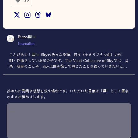
Piano
Journalist
こんぴあの！
Skyの色々な季節、日々（＋オリジナル曲）の作
詞・作曲をしている星の子です。The Vault Collective of Skyでは、音
楽、演奏のことや、Sky王国を旅して感じたことを綴っていきたいと思
います。 製作楽曲の試聴・ダウンロードは下記サイトにて
浮かんだ言葉や感想を残す場所です。いただいた言葉は「雲」として匿名
のままお預かりします。