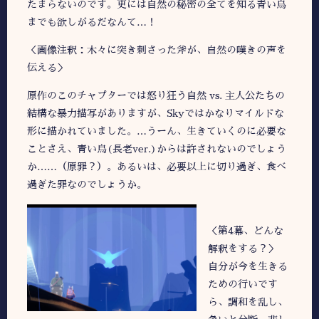
たまらないのです。更には自然の秘密の全てを知る青い鳥
までも欲しがるだなんて…！
＜画像注釈：木々に突き刺さった斧が、自然の嘆きの声を
伝える＞
原作のこのチャプターでは怒り狂う自然 vs. 主人公たちの
結構な暴力描写がありますが、Skyではかなりマイルドな
形に描かれていました。…うーん、生きていくのに必要な
ことさえ、青い鳥(長老ver.)からは許されないのでしょう
か……（原罪？）。あるいは、必要以上に切り過ぎ、食べ
過ぎた罪なのでしょうか。
＜第4幕、どんな
解釈をする？＞
自分が今を生きる
ための行いです
ら、調和を乱し、