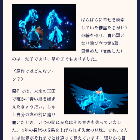
ばらばらに幸せを模索
していた精霊たちが1つ
の輪を作り、青い翼と
なり飛び立つ第6幕。
目覚めた（覚醒した）
のは、幼子であり、星の子でもありました。
＜原作ではどんなシー
ン？＞
原作では、未来の王国
で確かに青い鳥を捕ま
えたきょうだい。しか
し自分の家の前に辿り
着いたとき、いつの間にか鳥はその青さを失っていまし
た。 1年の長旅の成果を上げられず失意の兄妹。でも、2人
には世界がそれまでとは違って見えています。眠りから目