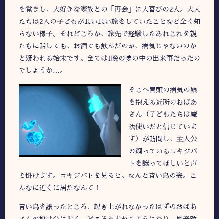
を覚まし、大好きな家族との「再会」に大喜びの2人。
大人
たちは2人の子どもが長い長い旅をしていたことなど全く知
らない様子。それどころか、旅先で経験したあれこれを親
たちに話しても、お酒でも飲んだのか、病気じゃないのか
と疑われる始末です。全ては1晩の
夢の中の出来事だったの
でしょうか…。
そこへ冒頭の病気の娘
を抱える近所のおばあ
さん（子どもたちは魔
法使い
だ
と信じていま
す）が訪問し、主人公
の飼っているコキジバ
トを譲ってほしいと声
を掛けます。コキジバトを見ると、なんと青い鳥の姿。こ
んなに近くに居たなんて！
青い鳥を譲ったところ、起き上がれなかったはずのおばあ