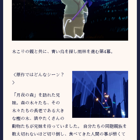
木こりの親と共に、青い鳥を探し雨林を進む第4幕。
＜原作ではどんなシーン？
＞
「月夜の森」を訪れた兄
妹。森の木々たち、その
木々たちの長老である大き
な樫の木、狼やたくさんの
動物たちが兄妹を待っていました。 自分たちの同胞親族を
数え切れないほど切り倒し、食べてきた人間の事が憎くて