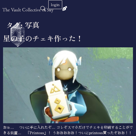
login
タグ:
写真
星の子のチェキ作った！
おぉ… ついに手に入れたぞ… コレぞスマホだけでチェキを印刷することがで
きる装置… 『Printoss』！ うおおおおお！ついにprintoss買ったぞおお！！