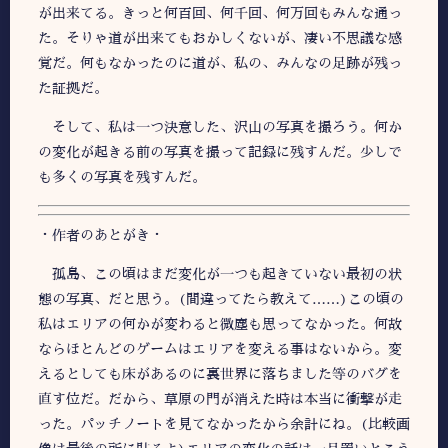
が出来てる。きっと何百回、何千回、何万回もみんな通っ
た。そりゃ道が出来てもおかしくないが、凄い不思議な感
覚だ。何もなかったのに道が、私の、みんなの足跡が残っ
た証拠だ。
そして、私は一つ決意した、沢山の写真を撮ろう。何か
の変化が起きる前の写真を撮って記録に残すんだ。少しで
も多くの写真を残すんだ。
・作者のあとがき・
孤島、この頃はまだ変化が一つも起きていない最初の状
態の写真、だと思う。(間違ってたら教えて……)この頃の
私はエリアの何かが変わると微塵も思ってなかった。何故
ならほとんどのゲームはエリアを変える事はないから。変
えるとしても床があるのに裏世界に落ちました等のバグを
直す位だ。だから、草原の門が消えた時は本当に衝撃が走
った。パッチノートを見てなかったから余計にね。(比較画