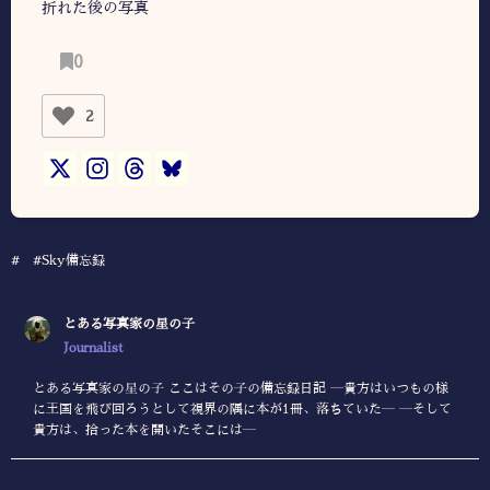
折れた後の写真
0
2
#
#Sky備忘録
とある写真家の星の子
Journalist
とある写真家の星の子 ここはその子の備忘録日記 ―貴方はいつもの様
に王国を飛び回ろうとして視界の隅に本が1冊、落ちていた― ―そして
貴方は、拾った本を開いたそこには―