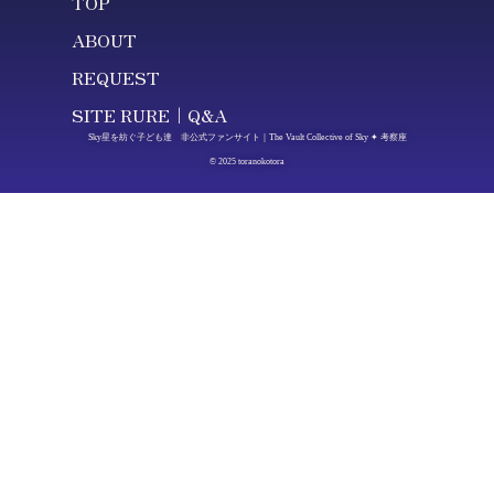
TOP
ABOUT
REQUEST
SITE RURE｜Q&A
Sky星を紡ぐ子ども達 非公式ファンサイト｜The Vault Collective of Sky ✦ 考察座
© 2025 toranokotora