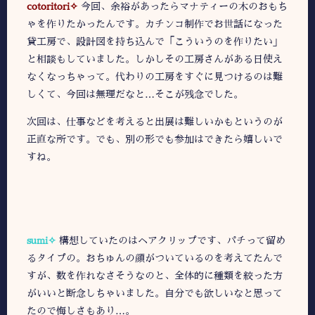
cotoritori✧
今回、余裕があったらマナティーの木のおもち
ゃを作りたかったんです。カチンコ制作でお世話になった
貸工房で、設計図を持ち込んで「こういうのを作りたい」
と相談もしていました。しかしその工房さんがある日使え
なくなっちゃって。代わりの工房をすぐに見つけるのは難
しくて、今回は無理だなと…そこが残念でした。
次回は、仕事などを考えると出展は難しいかもというのが
正直な所です。でも、別の形でも参加はできたら嬉しいで
すね。
sumi✧
構想していたのはヘアクリップです、パチって留め
るタイプの。おちゅんの顔がついているのを考えてたんで
すが、数を作れなさそうなのと、全体的に種類を絞った方
がいいと断念しちゃいました。自分でも欲しいなと思って
たので悔しさもあり…。