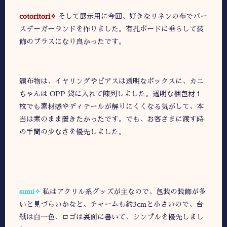
cotoritori✧
そして展示用に今回、好きなリネンの布でバー
スデーガーランドを作りました。有孔ボードに垂らして装
飾のプラスになり良かったです。
頒布物は、イヤリングやピアスは透明なボックスに、カニ
ちゃんは OPP 袋に入れて陳列しました。透明な梱包材１
枚でも素材感やディテールが解りにくくなる気がして、本
当は素のまま置きたかったです。でも、お客さまに渡す時
の手間の少なさを優先しました。
sumi✧
私はアクリル系グッズが主なので、包装の装飾が多
いと見づらいかなと。チャームも約3cmと小さいので、台
紙は白一色、ロゴは裏面に書いて、シンプルを優先しまし