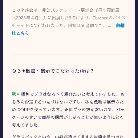
この座談会は、非公式ファンアート展示会『星の箱庭展
（2025年４月）』に出展した5名により、Discordのボイス
チャットにて行われました。回答は50音順です。
→ 前編
はこちら
Ｑ３✦梱包・展示でこだわった所は？
秋✧
梱包でプラはなるべく避けたいと考えていました。も
ちろん否定するつもりはないですし、私も色紙は展示のた
めにOPPを使っています。正直プラの方が安いので、パッ
ケージのせいで商品の値段が上がることが無いようにとも
考えてました。
グラスパックという、中身が透けて見える封筒を見つけた