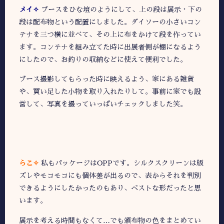
メイ✧
ブースをひな壇のようにして、上の段は展示・下の
段は配布物という配置にしました。ダイソーの小さいコン
テナを三つ横に並べて、その上に布をかけて段を作ってい
ます。コンテナを組み立てた時に出展者側が棚になるよう
にしたので、お釣りの収納などに使えて便利でした。
ブース撮影してもらった時に映えるよう、家にある雑貨
や、買い足した小物を取り入れたりして。事前に家でも設
営して、写真を撮っていっぱいチェックしました笑。
らこ✧
私もパッケージはOPPです。シルクスクリーンは版
ズレやモコモコにも個体差が出るので、表からそれを判別
できるようにしたかったのもあり、ベストな形だったと思
います。
展示を考える時間もなくて…でも頒布物の色をまとめてい