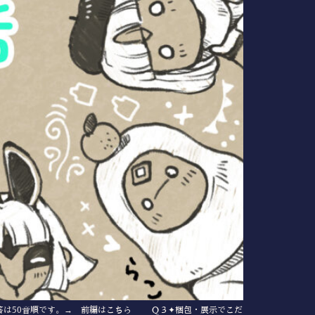
。回答は50音順です。→ 前編はこちら Ｑ３✦梱包・展示でこだ