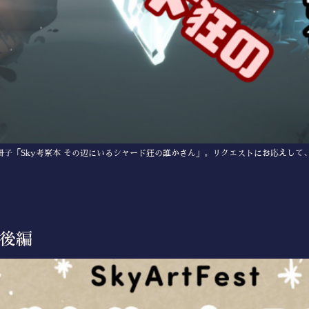
で配布した冊子「Sky考察本 その辺にいるシャード狂の誰かさん」。リクエストにお応えし
✦後編