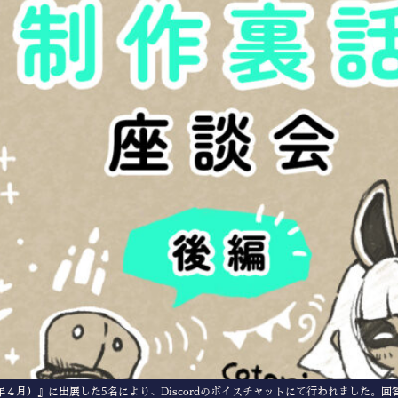
年４月）』に出展した5名により、Discordのボイスチャットにて行われました