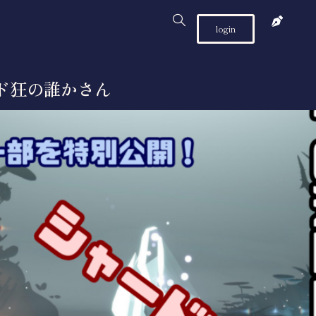
login
ード狂の誰かさん