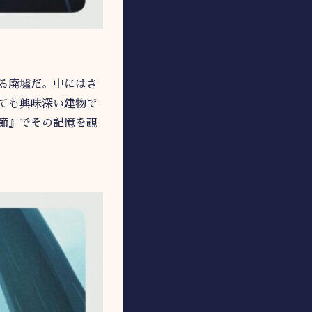
る廃墟だ。中にはさ
ても興味深い建物で
節』でその記憶を覗