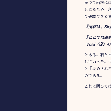
かつて雨林に
となるため、
て確認できる
『雨林は、S
『ここでは森
Void（虚）
とある。石と
していった。
と『集められ
のである。
これに関して