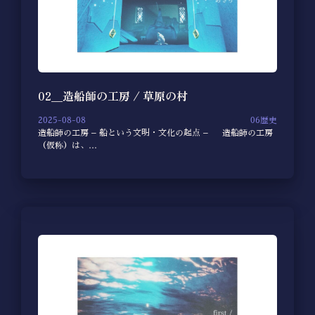
02＿造船師の工房 / 草原の村
2025-08-08
06歴史
造船師の工房 – 船という文明・文化の起点 – 造船師の工房
（仮称）は、…