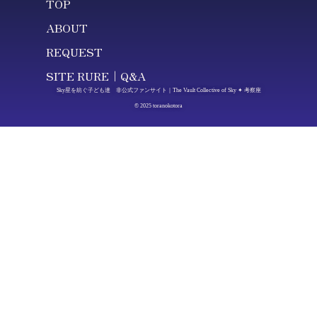
TOP
ABOUT
REQUEST
SITE RURE｜Q&A
Sky星を紡ぐ子ども達 非公式ファンサイト｜The Vault Collective of Sky ✦ 考察座
© 2025 toranokotora