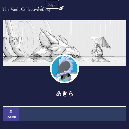
login
あきら
person
About