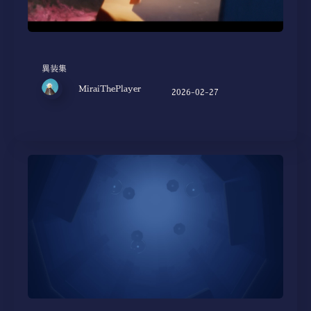
異装集
MiraiThePlayer
2026-02-27