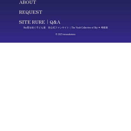
ABOUT
REQUEST
SITE RURE｜Q&A
Sky星を紡ぐ子ども達 非公式ファンサイト｜The Vault Collective of Sky ✦ 考察座
© 2025 toranokotora