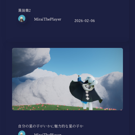
異装集2
MiraiThePlayer
2026-02-06
自分の星の子がいかに魅力的な星の子か
MiraiThePlayer