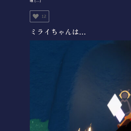
瞳 […]
12
ミライちゃんは…