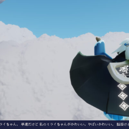
ミライちゃん。 早速だけど 私のミライちゃんがかわいい。やばいかわいい。 脳溶け