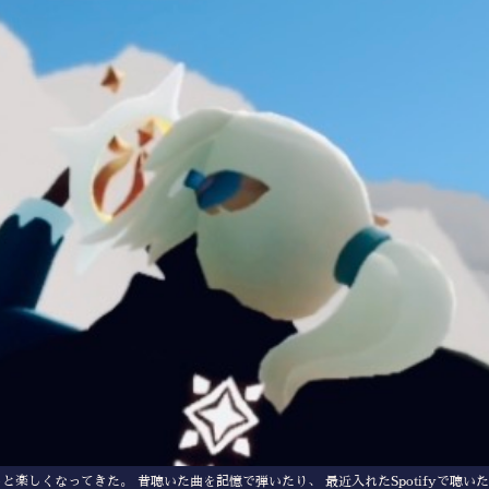
楽しくなってきた。 昔聴いた曲を記憶で弾いたり、 最近入れたSpotifyで聴い