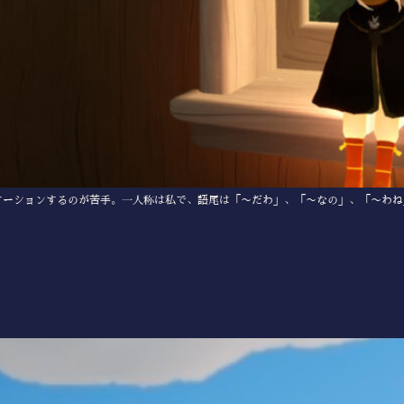
ニケーションするのが苦手。一人称は私で、語尾は「〜だわ」、「〜なの」、「〜わ