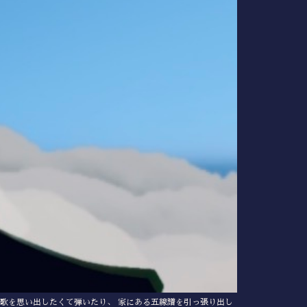
た歌を思い出したくて弾いたり、 家にある五線譜を引っ張り出し