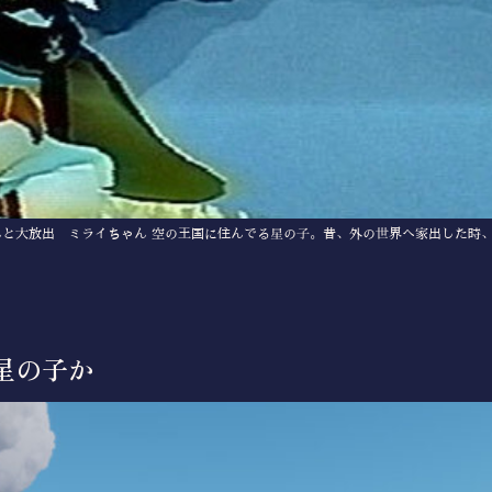
と大放出 ミライちゃん 空の王国に住んでる星の子。昔、外の世界へ家出した時、
星の子か