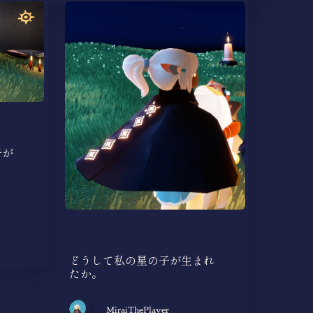
子が
る
どうして私の星の子が生まれ
たか。
MiraiThePlayer