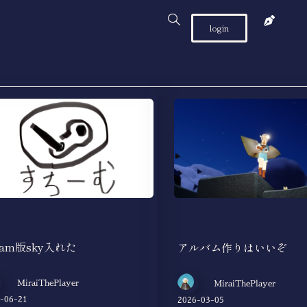
login
eam版sky入れた
アルバム作りはいいぞ
MiraiThePlayer
MiraiThePlayer
-06-21
2026-03-05