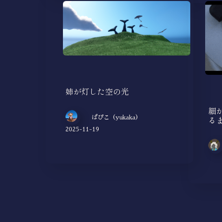
姉が灯した空の光
細
る
ぱぴこ（yukaka）
2025-11-19