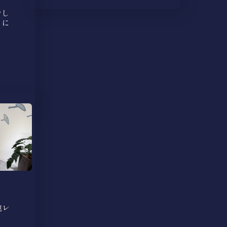
をし
日に
地レ